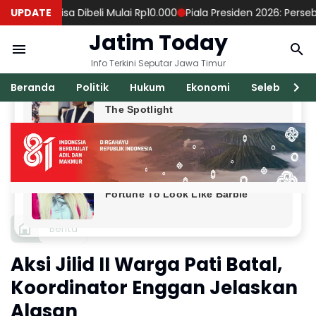
g Bisa Dibeli Mulai Rp10.000
UPDATE
Piala Presiden 2026: Persebaya Ka
Jatim Today
Info Terkini Seputar Jawa Timur
Beranda
Politik
Hukum
Ekonomi
Seleb
Ka
Berita
Aksi Jilid II Warga Pati Batal,
Koordinator Enggan Jelaskan
Alasan