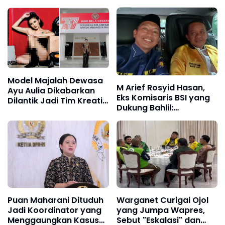
Model Majalah Dewasa
M Arief Rosyid Hasan,
Ayu Aulia Dikabarkan
Eks Komisaris BSI yang
Dilantik Jadi Tim Kreatif
Dukung Bahlil:
Kemhan, Kemhan
Jangankan Benar, Salah
Membantah
Pun Kita Bela
Puan Maharani Dituduh
Warganet Curigai Ojol
Jadi Koordinator yang
yang Jumpa Wapres,
Menggaungkan Kasus
Sebut "Eskalasi" dan