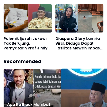
Ijazah Jokowi, PDIP
"Taruna"
Bakal Laporkan Kanal
YouTube yang Bikin
Konten Fitnah
Polemik Ijazah Jokowi
Diaspora Glory Lamria
Tak Berujung,
Viral, Diduga Dapat
Pernyataan Prof Jimly
Fasilitas Mewah Imbas
Kembali Viral: Lama-
Sambut Kedatangan
lama Masuk Akal
Prabowo di New York
Recommended
Apa Itu Black Mamba?