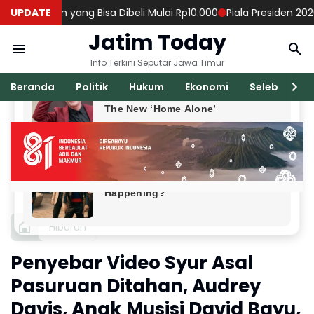
aham yang Bisa Dibeli Mulai Rp10.000
UPDATE
Piala Presiden 2026: Per
Jatim Today
Info Terkini Seputar Jawa Timur
Beranda
Politik
Hukum
Ekonomi
Seleb
Ka
Hiburan
Penyebar Video Syur Asal
Pasuruan Ditahan, Audrey
Davis, Anak Musisi David Bayu,