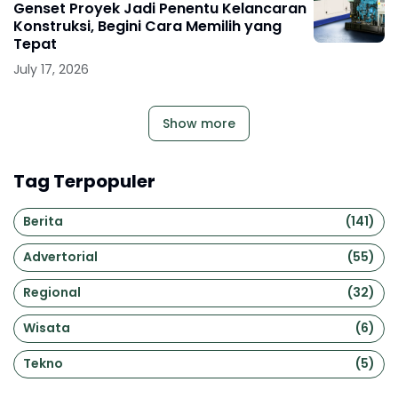
Genset Proyek Jadi Penentu Kelancaran
Konstruksi, Begini Cara Memilih yang
Tepat
July 17, 2026
Show more
Tag Terpopuler
Berita
(141)
Advertorial
(55)
Regional
(32)
Wisata
(6)
Tekno
(5)