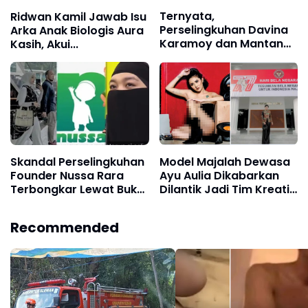
Ternyata,
Ridwan Kamil Jawab Isu
Perselingkuhan Davina
Arka Anak Biologis Aura
Karamoy dan Mantan
Kasih, Akui...
Menteri sempat Dispill
Istri Sah
Skandal Perselingkuhan
Model Majalah Dewasa
Founder Nussa Rara
Ayu Aulia Dikabarkan
Terbongkar Lewat Bukti
Dilantik Jadi Tim Kreatif
Chat Mesra Bersama
Kemhan, Kemhan
Wanita Inisial D
Membantah
Recommended