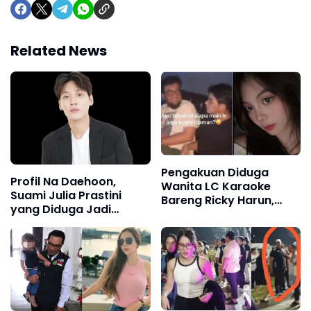
Related News
Pengakuan Diduga
Profil Na Daehoon,
Wanita LC Karaoke
Suami Julia Prastini
Bareng Ricky Harun,
yang Diduga Jadi
Video Suami Herfiza di
Korban Perselingkuhan
Ruangan Gelap Viral
Istri